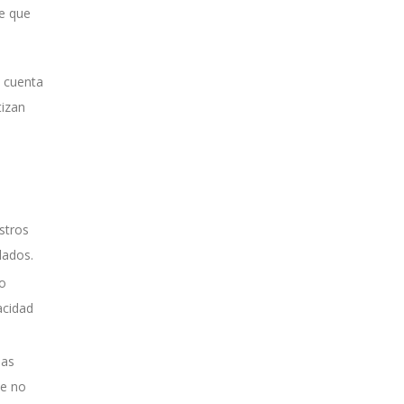
te que
n cuenta
tizan
stros
lados.
do
acidad
las
te no