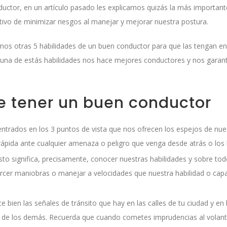
uctor, en un artículo pasado les explicamos quizás la más importan
etivo de minimizar riesgos al manejar y mejorar nuestra postura.
mos otras 5 habilidades de un buen conductor para que las tengan e
 una de estás habilidades nos hace mejores conductores y nos garan
e tener un buen conductor
entrados en los 3 puntos de vista que nos ofrecen los espejos de nue
pida ante cualquier amenaza o peligro que venga desde atrás o los 
sto significa, precisamente, conocer nuestras habilidades y sobre to
rcer maniobras o manejar a velocidades que nuestra habilidad o cap
e bien las señales de tránsito que hay en las calles de tu ciudad y en 
 la de los demás. Recuerda que cuando cometes imprudencias al volan