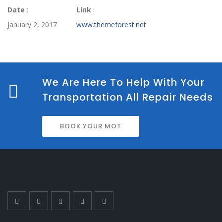
Date
:
Link
:
January 2, 2017
www.themeforest.net
We Are Here To Help With Your
Transportation All Repair Needs
BOOK YOUR MOT