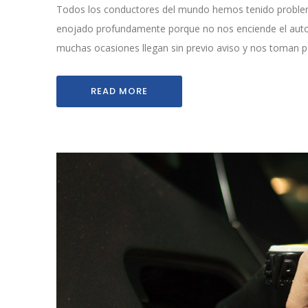
Todos los conductores del mundo hemos tenido problem
enojado profundamente porque no nos enciende el automó
muchas ocasiones llegan sin previo aviso y nos toman p
READ MORE