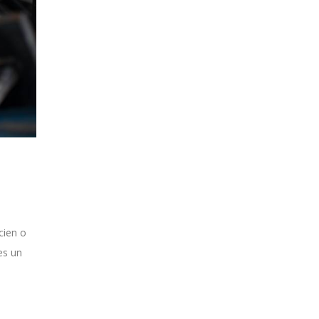
cien o
es un