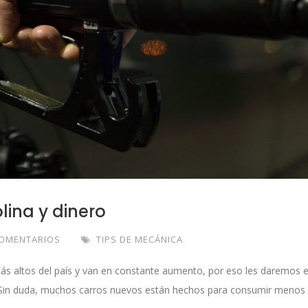
lina y dinero
COMENTARIOS
TIPS DE MECÁNICA
más altos del país y van en constante aumento, por eso les daremos 
o. Sin duda, muchos carros nuevos están hechos para consumir menos