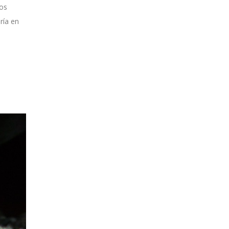
mos
ría en