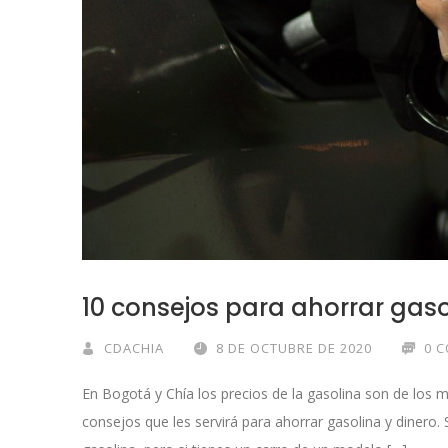
10 consejos para ahorrar gaso
CDACHIA
8 DE OCTUBRE DE 2020
0 
En Bogotá y Chía los precios de la gasolina son de los 
consejos que les servirá para ahorrar gasolina y diner