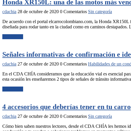
Honda XR150L: una de las motos más vendi
cdachia
28 de octubre de 2020
0 Comentarios
Sin categoría
De acuerdo con el portal elcarrocolombiano.com, la Honda XR150L fu
diseñada para rodar tanto en la ciudad como en caminos destapados.
Read More
Señales informativas de confirmación e iden
cdachia
27 de octubre de 2020
0 Comentarios
Habilidades de un con
En el CDA CHÍA consideramos que la educación vial es esencial para 
esta ocasión les enseñaremos 2 tipos de señales de tránsito informativa
Read More
4 accesorios que deberías tener en tu carro
cdachia
27 de octubre de 2020
0 Comentarios
Sin categoría
Cómo bien saben nuestros lectores, desde el CDA CHÍA les hemos ido r