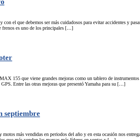
ro
 y con el que debemos ser más cuidadosos para evitar accidentes y pas
e frenos es uno de los principales […]
oter
NMAX 155 que viene grandes mejoras como un tablero de instrumentos q
 el GPS. Entre las otras mejoras que presentó Yamaha para su […]
n septiembre
s y motos más vendidas en periodos del año y en esta ocasión nos entre
delos que más venden las marcas más líderes en ventas y […]