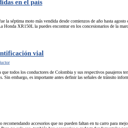
das en el país
e la séptima moto más vendida desde comienzos de año hasta agosto co
 La Honda XR150L la puedes encontrar en los concesionarios de la mar
tificación vial
ductor
que todos los conductores de Colombia y sus respectivos pasajeros ten
s. Sin embargo, es importante antes definir las señales de tránsito info
ecomendando accesorios que no pueden faltan en tu carro para mejorar t