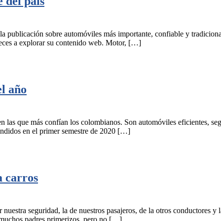
 del país
a publicación sobre automóviles más importante, confiable y tradiciona
eces a explorar su contenido web. Motor, […]
el año
n las que más confían los colombianos. Son automóviles eficientes, se
endidos en el primer semestre de 2020 […]
a carros
nuestra seguridad, la de nuestros pasajeros, de la otros conductores y l
a muchos padres primerizos, pero no […]