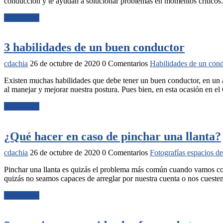
conducción y te ayudan a solucionar problemas en momentos críticos.
Read More
3 habilidades de un buen conductor
cdachia
26 de octubre de 2020
0 Comentarios
Habilidades de un con
Existen muchas habilidades que debe tener un buen conductor, en un ar
al manejar y mejorar nuestra postura. Pues bien, en esta ocasión en
Read More
¿Qué hacer en caso de pinchar una llanta?
cdachia
26 de octubre de 2020
0 Comentarios
Fotografías espacios d
Pinchar una llanta es quizás el problema más común cuando vamos co
quizás no seamos capaces de arreglar por nuestra cuenta o nos cuest
Read More