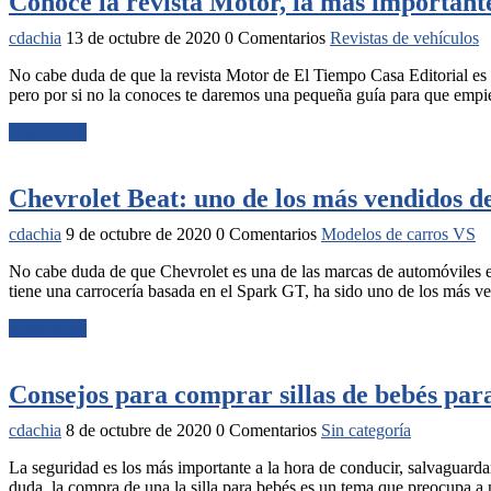
Conoce la revista Motor, la más importante
cdachia
13 de octubre de 2020
0 Comentarios
Revistas de vehículos
No cabe duda de que la revista Motor de El Tiempo Casa Editorial es l
pero por si no la conoces te daremos una pequeña guía para que empi
Read More
Chevrolet Beat: uno de los más vendidos d
cdachia
9 de octubre de 2020
0 Comentarios
Modelos de carros VS
No cabe duda de que Chevrolet es una de las marcas de automóviles e
tiene una carrocería basada en el Spark GT, ha sido uno de los más v
Read More
Consejos para comprar sillas de bebés par
cdachia
8 de octubre de 2020
0 Comentarios
Sin categoría
La seguridad es los más importante a la hora de conducir, salvaguardar 
duda, la compra de una la silla para bebés es un tema que preocupa 