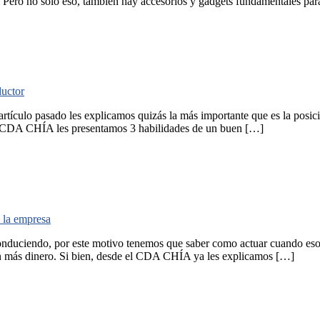
 Pero no solo eso, también hay accesorios y gadgets fundamentales pa
ductor
tículo pasado les explicamos quizás la más importante que es la posició
 el CDA CHÍA les presentamos 3 habilidades de un buen […]
e la empresa
nduciendo, por este motivo tenemos que saber como actuar cuando eso
en más dinero. Si bien, desde el CDA CHÍA ya les explicamos […]