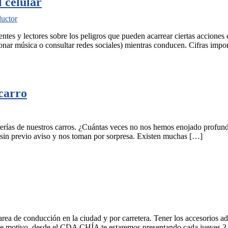
l celular
ductor
es y lectores sobre los peligros que pueden acarrear ciertas acciones 
ccionar música o consultar redes sociales) mientras conducen. Cifras impo
carro
erías de nuestros carros. ¿Cuántas veces no nos hemos enojado profun
n sin previo aviso y nos toman por sorpresa. Existen muchas […]
 tarea de conducción en la ciudad y por carretera. Tener los accesorios
ste motivo, desde el CDA CHÍA te estaremos presentando cada jueves 