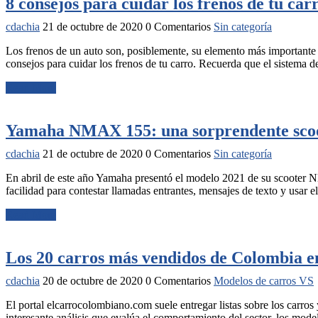
8 consejos para cuidar los frenos de tu car
cdachia
21 de octubre de 2020
0 Comentarios
Sin categoría
Los frenos de un auto son, posiblemente, su elemento más importante
consejos para cuidar los frenos de tu carro. Recuerda que el sistema d
Read More
Yamaha NMAX 155: una sorprendente sco
cdachia
21 de octubre de 2020
0 Comentarios
Sin categoría
En abril de este año Yamaha presentó el modelo 2021 de su scooter 
facilidad para contestar llamadas entrantes, mensajes de texto y usar
Read More
Los 20 carros más vendidos de Colombia e
cdachia
20 de octubre de 2020
0 Comentarios
Modelos de carros VS
El portal elcarrocolombiano.com suele entregar listas sobre los carro
interesante análisis que evalúa el comportamiento del sector, los mo