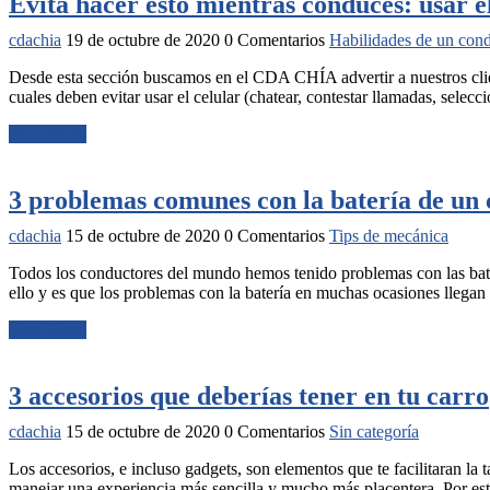
Evita hacer esto mientras conduces: usar e
cdachia
19 de octubre de 2020
0 Comentarios
Habilidades de un con
Desde esta sección buscamos en el CDA CHÍA advertir a nuestros client
cuales deben evitar usar el celular (chatear, contestar llamadas, sele
Read More
3 problemas comunes con la batería de un 
cdachia
15 de octubre de 2020
0 Comentarios
Tips de mecánica
Todos los conductores del mundo hemos tenido problemas con las bat
ello y es que los problemas con la batería en muchas ocasiones llega
Read More
3 accesorios que deberías tener en tu carro
cdachia
15 de octubre de 2020
0 Comentarios
Sin categoría
Los accesorios, e incluso gadgets, son elementos que te facilitaran la
manejar una experiencia más sencilla y mucho más placentera. Por e