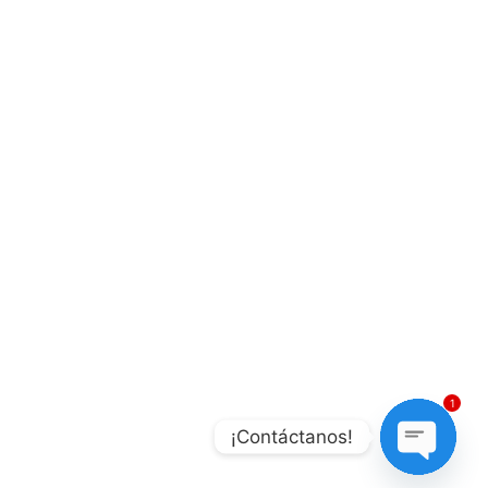
INFORMACIÓN DE CONTACTO.
Dirección:
Carrera 9A Nº 21-31, Avenida Chilacos //// Vía
Cajicá – Chía, Puente Peatonal Tres Esquinas
Telefono:
(323) 2916896
E-mail:
atencionalcliente@cdachia.com
1
© Cdachía - Hecho por @Sdacreativos con Amor. Cdachia
¡Contáctanos!
todos los derechos reservados.
OPEN